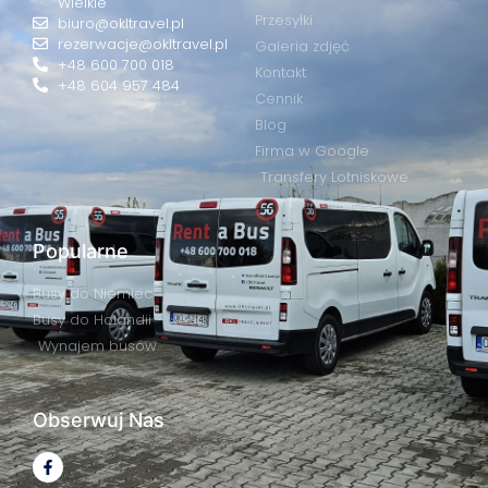
Wielkie
Przesyłki
biuro@okltravel.pl
rezerwacje@okltravel.pl
Galeria zdjęć
+48 600 700 018
Kontakt
+48 604 957 484
Cennik
Blog
Firma w Google
Transfery Lotniskowe
Popularne
Busy do Niemiec
Busy do Holandii
Wynajem busów
Obserwuj Nas