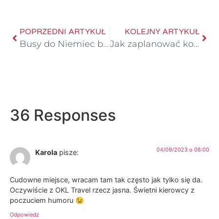
POPRZEDNI ARTYKUŁ
KOLEJNY ARTYKUŁ
Busy do Niemiec bez przesiadek – pod wybrany adres
Jak zaplanować komfortową podróż busem do Holandii?
36 Responses
04/09/2023 o 08:00
Karola
pisze:
Cudowne miejsce, wracam tam tak często jak tylko się da.
Oczywiście z OKL Travel rzecz jasna. Świetni kierowcy z
poczuciem humoru 😉
Odpowiedz