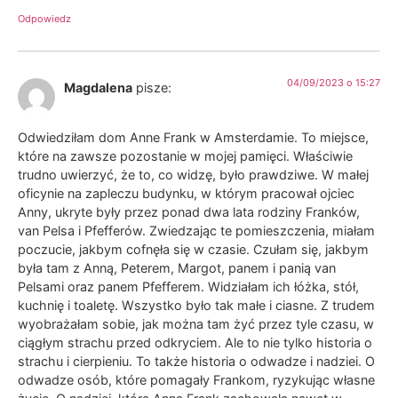
Odpowiedz
04/09/2023 o 15:27
Magdalena
pisze:
Odwiedziłam dom Anne Frank w Amsterdamie. To miejsce,
które na zawsze pozostanie w mojej pamięci. Właściwie
trudno uwierzyć, że to, co widzę, było prawdziwe. W małej
oficynie na zapleczu budynku, w którym pracował ojciec
Anny, ukryte były przez ponad dwa lata rodziny Franków,
van Pelsa i Pfefferów. Zwiedzając te pomieszczenia, miałam
poczucie, jakbym cofnęła się w czasie. Czułam się, jakbym
była tam z Anną, Peterem, Margot, panem i panią van
Pelsami oraz panem Pfefferem. Widziałam ich łóżka, stół,
kuchnię i toaletę. Wszystko było tak małe i ciasne. Z trudem
wyobrażałam sobie, jak można tam żyć przez tyle czasu, w
ciągłym strachu przed odkryciem. Ale to nie tylko historia o
strachu i cierpieniu. To także historia o odwadze i nadziei. O
odwadze osób, które pomagały Frankom, ryzykując własne