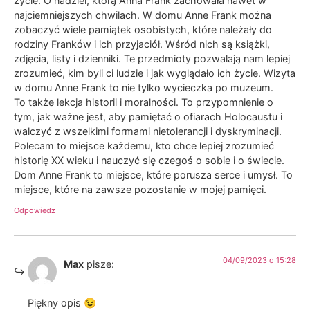
życie. O nadziei, którą Anna Frank zachowała nawet w
najciemniejszych chwilach. W domu Anne Frank można
zobaczyć wiele pamiątek osobistych, które należały do
rodziny Franków i ich przyjaciół. Wśród nich są książki,
zdjęcia, listy i dzienniki. Te przedmioty pozwalają nam lepiej
zrozumieć, kim byli ci ludzie i jak wyglądało ich życie. Wizyta
w domu Anne Frank to nie tylko wycieczka po muzeum.
To także lekcja historii i moralności. To przypomnienie o
tym, jak ważne jest, aby pamiętać o ofiarach Holocaustu i
walczyć z wszelkimi formami nietolerancji i dyskryminacji.
Polecam to miejsce każdemu, kto chce lepiej zrozumieć
historię XX wieku i nauczyć się czegoś o sobie i o świecie.
Dom Anne Frank to miejsce, które porusza serce i umysł. To
miejsce, które na zawsze pozostanie w mojej pamięci.
Odpowiedz
04/09/2023 o 15:28
Max
pisze:
Piękny opis 😉