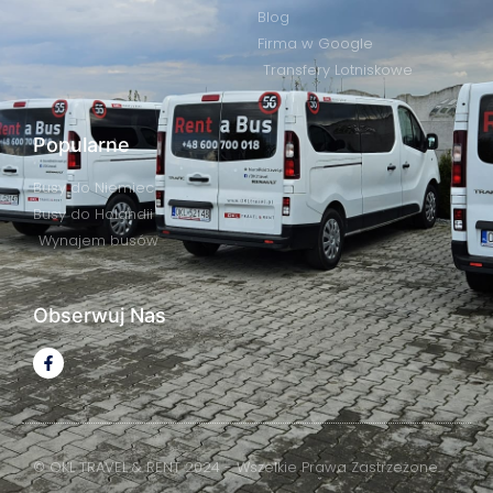
Blog
Firma w Google
Transfery Lotniskowe
Popularne
Busy do Niemiec
Busy do Holandii
Wynajem busów
Obserwuj Nas
© OKL TRAVEL & RENT 2024 - Wszelkie Prawa Zastrzeżone.