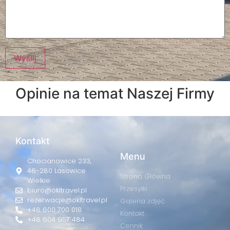
Opinie na temat Naszej Firmy
Kontakt
Menu
Chocianowice 233,
46-280 Lasowice
Strona Główna
Wielkie
Przesyłki
biuro@okltravel.pl
rezerwacje@okltravel.pl
Galeria zdjęć
+48 600 700 018
Kontakt
+48 604 957 484
Cennik