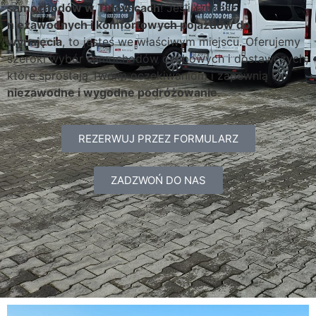
samochodów w Tulowicach
! Jeśli szukasz
niezawodnych i komfortowych pojazdów do
wynajęcia
, to jesteś we właściwym miejscu. Oferujemy
szeroki wybór samochodów osobowych i dostawczych,
które sprostają Twoim oczekiwaniom i zapewnią Ci
niezawodne i wygodne podróżowanie
.
REZERWUJ PRZEZ FORMULARZ
ZADZWOŃ DO NAS