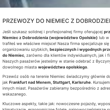
PRZEWOZY DO NIEMIEC Z DOBRODZIE
Jeśli szukasz solidnej i profesjonalnej firmy oferującej
pr
Niemiec z Dobrodzienia (województwo Opolskie)
lub w 
trafiłeś we właściwe miejsce! Nasza firma specjalizuje się
organizowaniu szybkich,
bezpiecznych i wygodnych pr
do Niemiec
, zarówno dla klientów indywidualnych, jak i 
Naszych pasażerów jesteśmy w stanie odebrać z Byczyn
dowolnego miasta
województwa opolskiego
.
Przewóz osób na terenie Niemiec świadczymy głównie do
jak
Frankfurt nad Menem, Stuttgart, Karlsruhe
. Kursuje
innych miast. Pasażerów zabieramy bezpośrednio z adres
wskazanego.
Kluczowe aspekty, takie jak: nowoczesne pojazdy, wypo
klimatyzację, ergonomiczne fotele, najnowocześniejsze 