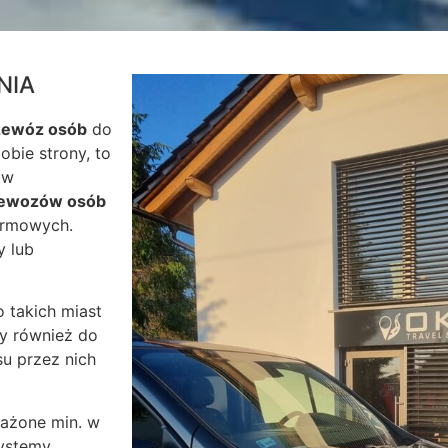
NIA
zewóz osób
do
obie strony, to
 w
zewozów osób
firmowych.
y lub
 takich miast
my również do
u przez nich
sażone min. w
systemy