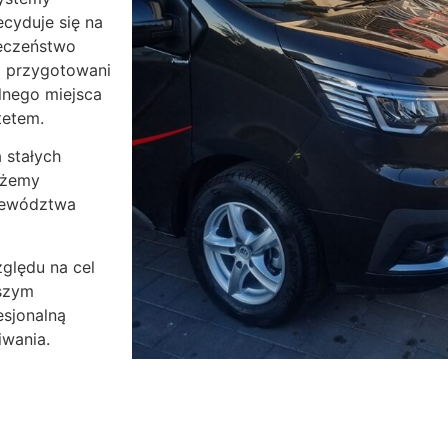
cyduje się na
eczeństwo
i przygotowani
lnego miejsca
tetem.
 stałych
możemy
ojewództwa
zględu na cel
aszym
esjonalną
iwania.