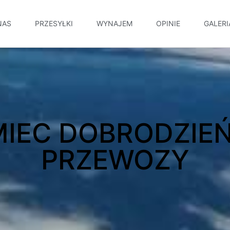
NAS
PRZESYŁKI
WYNAJEM
OPINIE
GALERI
MIEC DOBRODZIEŃ
PRZEWOZY