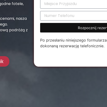
odne fotele,
 cenami, nasza
ego.
Rozpocznij rezer
emową podróżą z
Po przesłaniu niniejszego formular
dokonaną rezerwację telefonicznie.
ik