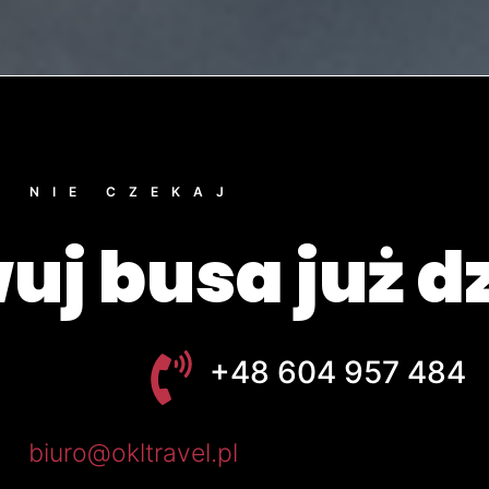
NIE CZEKAJ
uj busa już dz
+48 604 957 484
biuro@okltravel.pl