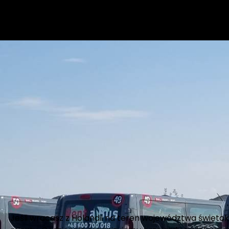
Jeśli wracasz z Holandii na teren województwa świętokr