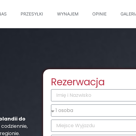
NAS
PRZESYŁKI
WYNAJEM
OPINIE
GALERI
Rezerwacja
olandii do
 codziennie,
regionie.