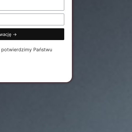
wację ->
za potwierdzimy Państwu