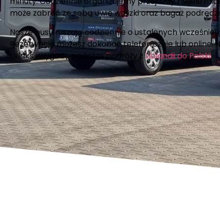
minuty. Codziennie organizujemy przejazdy z wielu mia
może zabrać ze sobą dwie walizki oraz bagaż podręc
Nasze busy ruszają codziennie o ustalonych wcześniej
Rezerwację możesz dokonać telefonicznie lub online. 
relaks i wygodę podczas podróży z
Holandii do Polski
.