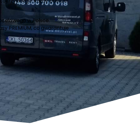
ętokrzyskiego. Każdy pasażer
docelowego w Polsce.
lasy PREMIUM, co gwarantuje