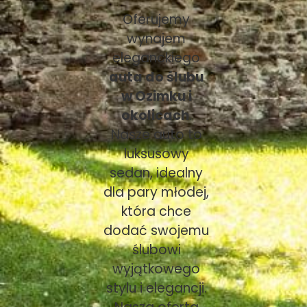
Oferujemy
wynajem
eleganckiego
auta do ślubu
w Ozimku i
okolicach
.
Nasze auto to
luksusowy
sedan, idealny
dla pary młodej,
która chce
dodać swojemu
ślubowi
wyjątkowego
stylu i elegancji.