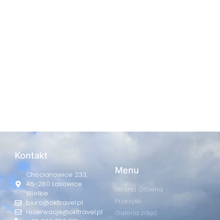
Kontakt
Menu
Chocianowice 233,
46-280 Lasowice
Strona Główna
Wielkie
Przesyłki
biuro@okltravel.pl
rezerwacje@okltravel.pl
Galeria zdjęć