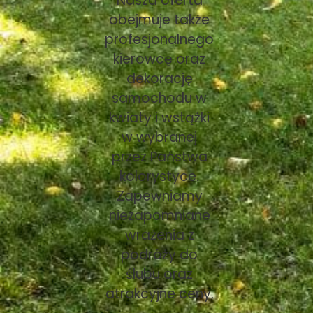
Nasza oferta
obejmuje także
profesjonalnego
kierowcę oraz
dekorację
samochodu w
kwiaty i wstążki
w wybranej
przez Państwa
kolorystyce.
Zapewniamy
niezapomniane
wrażenia z
podróży do
ślubu oraz
atrakcyjne ceny.