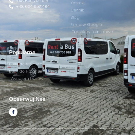
+48 600 700 018
Kontakt
+48 604 957 484
Cennik
Blog
Firma w Google
Transfery Lotniskowe
Popularne
Busy do Niemiec
Busy do Holandii
Wynajem busów
Obserwuj Nas